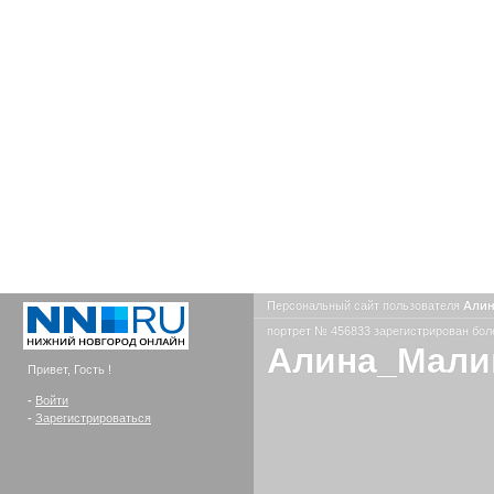
Персональный сайт пользователя
Али
портрет № 456833 зарегистрирован боле
Алина_Мали
Привет, Гость !
-
Войти
-
Зарегистрироваться