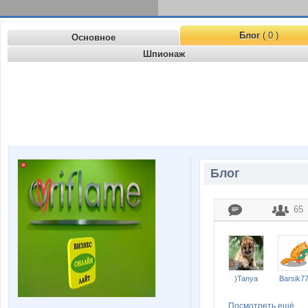
Блог
( 0 )
Основное
Шпионаж
Блог
65
)Tanya
Barsik7
Посмотреть ещё