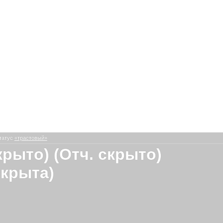
татус
«трастовый»
крыто) (Отч. скрыто)
скрыта)