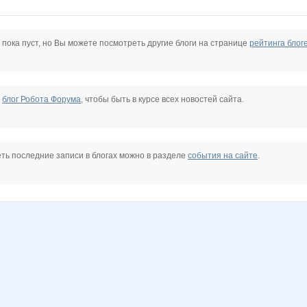
3
ларнэль
мн
Аквафлёр
ДенСормово
Для красивой тебя!
Евгений 8-920-035-15-50
 пока пуст, но Вы можете посмотреть другие блоги на странице
рейтинга блог
ли Фиалки
Нектаринка
Николаич Р
Нужный Человек
НБ 52
Светлая Луна
Танчо
е
блог Робота Форума
, чтобы быть в курсе всех новостей сайта.
ть последние записи в блогах можно в разделе
события на сайте
.