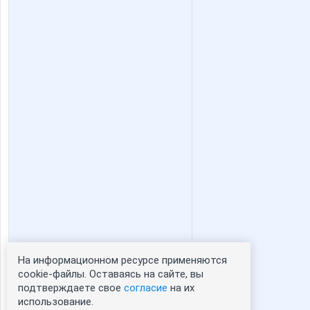
На информационном ресурсе применяются
Статистика портрета:
cookie-файлы. Оставаясь на сайте, вы
подтверждаете свое
согласие
на их
сейчас просматривают портрет - 0
использование.
зарегистрированные пользователи