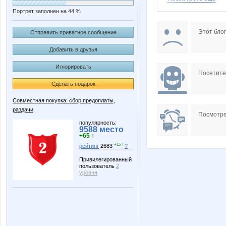
Портрет заполнен на 44 %
pechnik52
ЁЛКА7
Этот блог
Отправить приватное сообщение
Добавить в друзья
Игнорировать
МАЛИНА89
Ната
Посетит
Сделать подарок
Совместная покупка: сбор предоплаты,
раздачи
Посмотре
популярность:
9588 место
+65 ↑
+15 ↑
рейтинг
2683
?
Привилегированный
пользователь
2
уровня