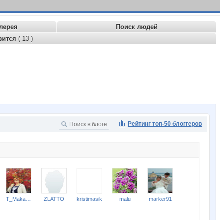
лерея
Поиск людей
вится
( 13 )
Рейтинг топ-50 блоггеров
T_Makarova
ZLATTO
kristimasik
malu
marker91