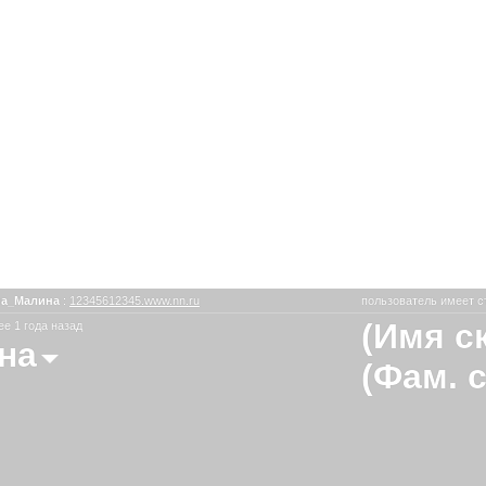
на_Малина
:
12345612345.www.nn.ru
пользователь имеет с
(Имя с
е 1 года назад
на
(Фам. 