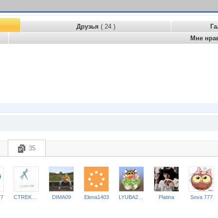
Друзья
( 24 )
Га
Мне нра
35
77
CTREKOZZZA
DIMA09
Elena1403
LYUBA2410
Platina
Sova 777